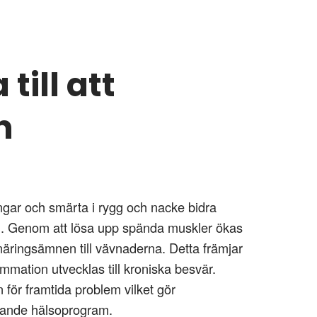
ill att
h
ngar och smärta i rygg och nacke bidra
en. Genom att lösa upp spända muskler ökas
h näringsämnen till vävnaderna. Detta främjar
mmation utvecklas till kroniska besvär.
 för framtida problem vilket gör
ggande hälsoprogram.