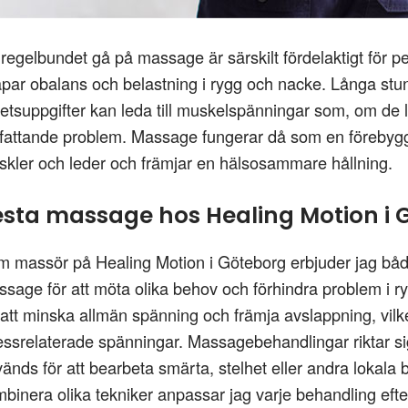
 regelbundet gå på massage är särskilt fördelaktigt för p
par obalans och belastning i rygg och nacke. Långa stund
etsuppgifter kan leda till muskelspänningar som, om de 
attande problem. Massage fungerar då som en förebygga
kler och leder och främjar en hälsosammare hållning.
esta massage hos Healing Motion i 
 massör på Healing Motion i Göteborg erbjuder jag bå
sage för att möta olika behov och förhindra problem i r
 att minska allmän spänning och främja avslappning, vilket i
essrelaterade spänningar. Massagebehandlingar riktar s
änds för att bearbeta smärta, stelhet eller andra lokala
binera olika tekniker anpassar jag varje behandling efter