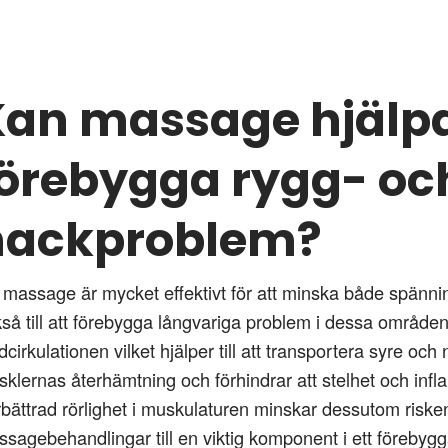
an massage hjälpa t
örebygga rygg- oc
nackproblem?
 massage är mycket effektivt för att minska både spänni
så till att förebygga långvariga problem i dessa områd
dcirkulationen vilket hjälper till att transportera syre oc
klernas återhämtning och förhindrar att stelhet och infla
bättrad rörlighet i muskulaturen minskar dessutom risken
sagebehandlingar till en viktig komponent i ett föreby