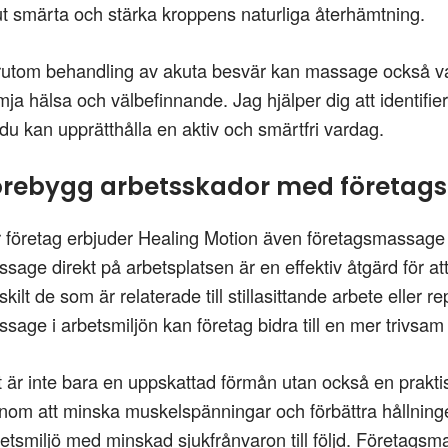
t smärta och stärka kroppens naturliga återhämtning.
utom behandling av akuta besvär kan massage också vara 
mja hälsa och välbefinnande. Jag hjälper dig att identifi
 du kan upprätthålla en aktiv och smärtfri vardag.
örebygg arbetsskador med företa
 företag erbjuder Healing Motion även företagsmassage 
sage direkt på arbetsplatsen är en effektiv åtgärd för a
skilt de som är relaterade till stillasittande arbete eller 
sage i arbetsmiljön kan företag bidra till en mer trivsam
 är inte bara en uppskattad förmån utan också en prakti
om att minska muskelspänningar och förbättra hållni
etsmiljö med minskad sjukfrånvaron till följd. Företagsm