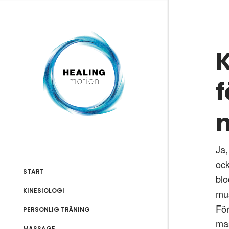
K
f
Ja,
ock
START
blo
KINESIOLOGI
mus
För
PERSONLIG TRÄNING
mas
MASSAGE