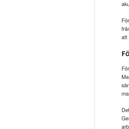
aku
För
frä
att
F
För
Mas
sär
mas
Det
Gen
arb