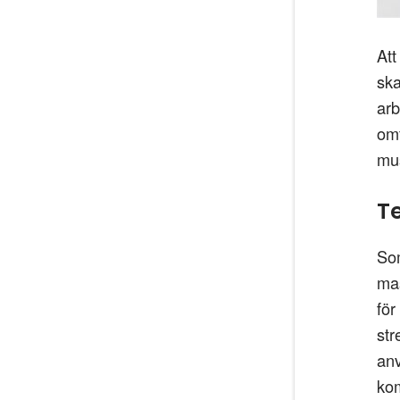
Att
ska
arb
omf
mus
T
Som
mas
för
str
anv
kom