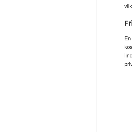
vil
F
En 
kos
lin
pri